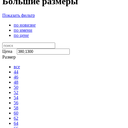
Большие размеры
Показать фильтр
по новизне
по имени
по цене
Цена
Размер
все
44
46
48
50
52
54
56
58
60
62
64