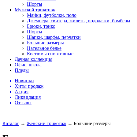
Шорты
Мужской трикотаж
Майки, футболки, поло
Джемпера, свитера, жилеты, водолазки, бомберы
Брюки, трико
Шорты
Шапки, шарфы, перчатки
Большие размеры
Нательное белье
Костюмы спортивные
Дачная коллекция
Офис, школа
Пледы
Новинки
Хиты продаж
Акция
Ликвидация
Отзывы
Каталог
→
Женский трикотаж
→
Большие размеры