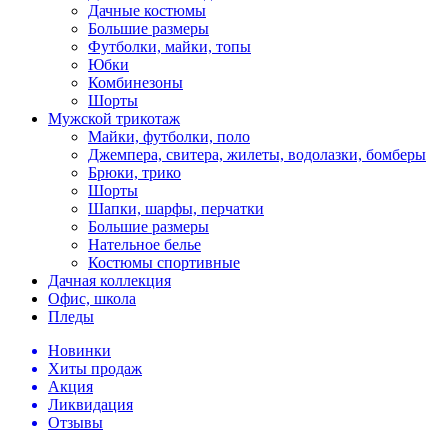
Дачные костюмы
Большие размеры
Футболки, майки, топы
Юбки
Комбинезоны
Шорты
Мужской трикотаж
Майки, футболки, поло
Джемпера, свитера, жилеты, водолазки, бомберы
Брюки, трико
Шорты
Шапки, шарфы, перчатки
Большие размеры
Нательное белье
Костюмы спортивные
Дачная коллекция
Офис, школа
Пледы
Новинки
Хиты продаж
Акция
Ликвидация
Отзывы