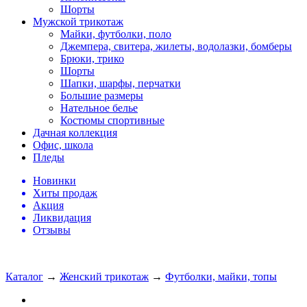
Шорты
Мужской трикотаж
Майки, футболки, поло
Джемпера, свитера, жилеты, водолазки, бомберы
Брюки, трико
Шорты
Шапки, шарфы, перчатки
Большие размеры
Нательное белье
Костюмы спортивные
Дачная коллекция
Офис, школа
Пледы
Новинки
Хиты продаж
Акция
Ликвидация
Отзывы
Каталог
→
Женский трикотаж
→
Футболки, майки, топы