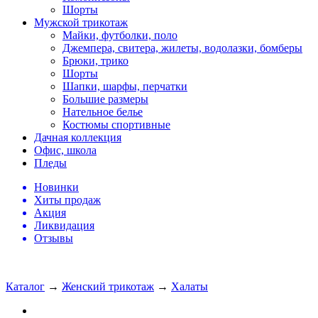
Шорты
Мужской трикотаж
Майки, футболки, поло
Джемпера, свитера, жилеты, водолазки, бомберы
Брюки, трико
Шорты
Шапки, шарфы, перчатки
Большие размеры
Нательное белье
Костюмы спортивные
Дачная коллекция
Офис, школа
Пледы
Новинки
Хиты продаж
Акция
Ликвидация
Отзывы
Каталог
→
Женский трикотаж
→
Халаты