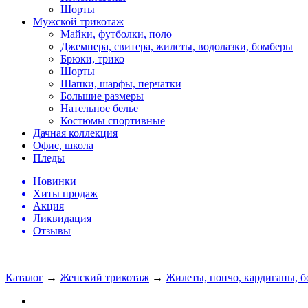
Шорты
Мужской трикотаж
Майки, футболки, поло
Джемпера, свитера, жилеты, водолазки, бомберы
Брюки, трико
Шорты
Шапки, шарфы, перчатки
Большие размеры
Нательное белье
Костюмы спортивные
Дачная коллекция
Офис, школа
Пледы
Новинки
Хиты продаж
Акция
Ликвидация
Отзывы
Каталог
→
Женский трикотаж
→
Жилеты, пончо, кардиганы, б