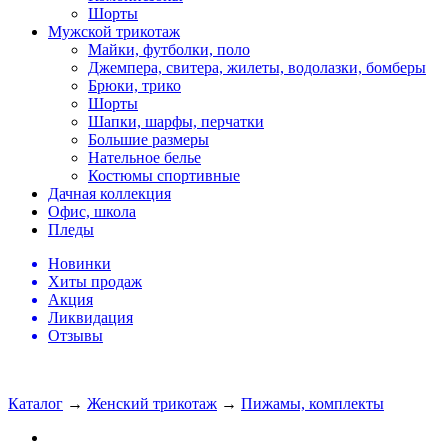
Шорты
Мужской трикотаж
Майки, футболки, поло
Джемпера, свитера, жилеты, водолазки, бомберы
Брюки, трико
Шорты
Шапки, шарфы, перчатки
Большие размеры
Нательное белье
Костюмы спортивные
Дачная коллекция
Офис, школа
Пледы
Новинки
Хиты продаж
Акция
Ликвидация
Отзывы
Каталог
→
Женский трикотаж
→
Пижамы, комплекты