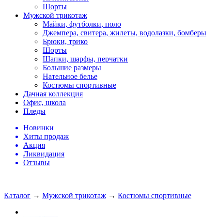
Шорты
Мужской трикотаж
Майки, футболки, поло
Джемпера, свитера, жилеты, водолазки, бомберы
Брюки, трико
Шорты
Шапки, шарфы, перчатки
Большие размеры
Нательное белье
Костюмы спортивные
Дачная коллекция
Офис, школа
Пледы
Новинки
Хиты продаж
Акция
Ликвидация
Отзывы
Каталог
→
Мужской трикотаж
→
Костюмы спортивные