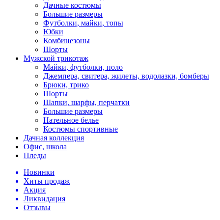
Дачные костюмы
Большие размеры
Футболки, майки, топы
Юбки
Комбинезоны
Шорты
Мужской трикотаж
Майки, футболки, поло
Джемпера, свитера, жилеты, водолазки, бомберы
Брюки, трико
Шорты
Шапки, шарфы, перчатки
Большие размеры
Нательное белье
Костюмы спортивные
Дачная коллекция
Офис, школа
Пледы
Новинки
Хиты продаж
Акция
Ликвидация
Отзывы