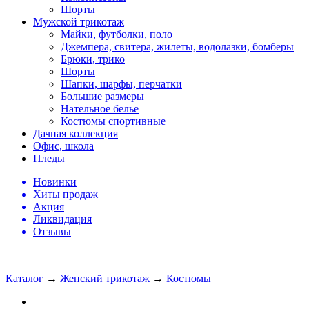
Шорты
Мужской трикотаж
Майки, футболки, поло
Джемпера, свитера, жилеты, водолазки, бомберы
Брюки, трико
Шорты
Шапки, шарфы, перчатки
Большие размеры
Нательное белье
Костюмы спортивные
Дачная коллекция
Офис, школа
Пледы
Новинки
Хиты продаж
Акция
Ликвидация
Отзывы
Каталог
→
Женский трикотаж
→
Костюмы