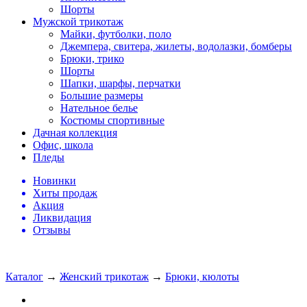
Шорты
Мужской трикотаж
Майки, футболки, поло
Джемпера, свитера, жилеты, водолазки, бомберы
Брюки, трико
Шорты
Шапки, шарфы, перчатки
Большие размеры
Нательное белье
Костюмы спортивные
Дачная коллекция
Офис, школа
Пледы
Новинки
Хиты продаж
Акция
Ликвидация
Отзывы
Каталог
→
Женский трикотаж
→
Брюки, кюлоты