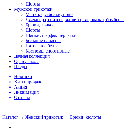
Шорты
Мужской трикотаж
Майки, футболки, поло
Джемпера, свитера, жилеты, водолазки, бомберы
Брюки, трико
Шорты
Шапки, шарфы, перчатки
Большие размеры
Нательное белье
Костюмы спортивные
Дачная коллекция
Офис, школа
Пледы
Новинки
Хиты продаж
Акция
Ликвидация
Отзывы
Каталог
→
Женский трикотаж
→
Брюки, кюлоты