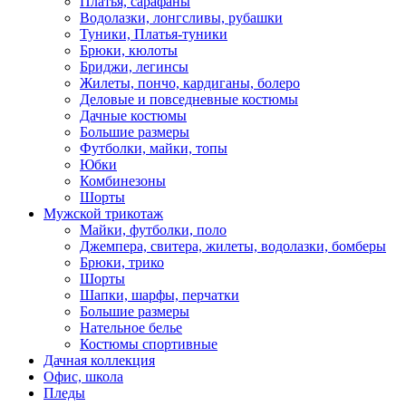
Платья, сарафаны
Водолазки, лонгсливы, рубашки
Туники, Платья-туники
Брюки, кюлоты
Бриджи, легинсы
Жилеты, пончо, кардиганы, болеро
Деловые и повседневные костюмы
Дачные костюмы
Большие размеры
Футболки, майки, топы
Юбки
Комбинезоны
Шорты
Мужской трикотаж
Майки, футболки, поло
Джемпера, свитера, жилеты, водолазки, бомберы
Брюки, трико
Шорты
Шапки, шарфы, перчатки
Большие размеры
Нательное белье
Костюмы спортивные
Дачная коллекция
Офис, школа
Пледы