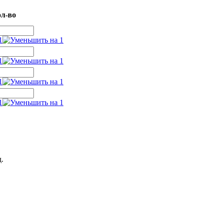
л-во
.