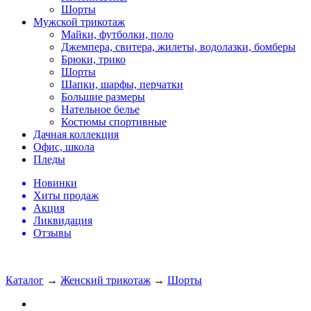
Шорты
Мужской трикотаж
Майки, футболки, поло
Джемпера, свитера, жилеты, водолазки, бомберы
Брюки, трико
Шорты
Шапки, шарфы, перчатки
Большие размеры
Нательное белье
Костюмы спортивные
Дачная коллекция
Офис, школа
Пледы
Новинки
Хиты продаж
Акция
Ликвидация
Отзывы
Каталог
→
Женский трикотаж
→
Шорты