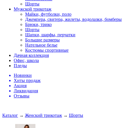
Шорты
Мужской трикотаж
Майки, футболки, поло
Джемпера, свитера, жилеты, водолазки, бомберы
Брюки, трико
Шорты
Шапки, шарфы, перчатки
Большие размеры
Нательное белье
Костюмы спортивные
Дачная коллекция
Офис, школа
Пледы
Новинки
Хиты продаж
Акция
Ликвидация
Отзывы
Каталог
→
Женский трикотаж
→
Шорты