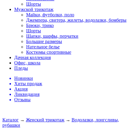
Шорты
Мужской трикотаж
Майки, футболки, поло
Джемпера, свитера, жилеты, водолазки, бомберы
Брюки, трико
Шорты
Шапки, шарфы, перчатки
Большие размеры
Нательное белье
Костюмы спортивные
Дачная коллекция
Офис, школа
Пледы
Новинки
Хиты продаж
Акция
Ликвидация
Отзывы
Каталог
→
Женский трикотаж
→
Водолазки, лонгсливы,
рубашки