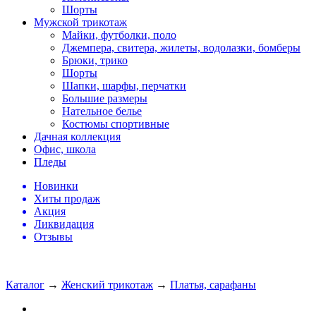
Шорты
Мужской трикотаж
Майки, футболки, поло
Джемпера, свитера, жилеты, водолазки, бомберы
Брюки, трико
Шорты
Шапки, шарфы, перчатки
Большие размеры
Нательное белье
Костюмы спортивные
Дачная коллекция
Офис, школа
Пледы
Новинки
Хиты продаж
Акция
Ликвидация
Отзывы
Каталог
→
Женский трикотаж
→
Платья, сарафаны