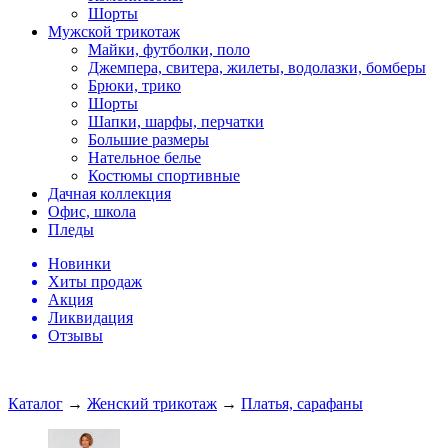
Шорты
Мужской трикотаж
Майки, футболки, поло
Джемпера, свитера, жилеты, водолазки, бомберы
Брюки, трико
Шорты
Шапки, шарфы, перчатки
Большие размеры
Нательное белье
Костюмы спортивные
Дачная коллекция
Офис, школа
Пледы
Новинки
Хиты продаж
Акция
Ликвидация
Отзывы
Каталог
→
Женский трикотаж
→
Платья, сарафаны