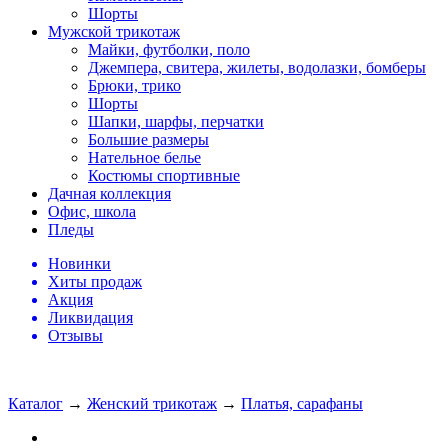
Шорты
Мужской трикотаж
Майки, футболки, поло
Джемпера, свитера, жилеты, водолазки, бомберы
Брюки, трико
Шорты
Шапки, шарфы, перчатки
Большие размеры
Нательное белье
Костюмы спортивные
Дачная коллекция
Офис, школа
Пледы
Новинки
Хиты продаж
Акция
Ликвидация
Отзывы
Каталог
→
Женский трикотаж
→
Платья, сарафаны