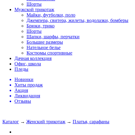
Шорты
Мужской трикотаж
Майки, футболки, поло
Джемпера, свитера, жилеты, водолазки, бомберы
Брюки, трико
Шорты
Шапки, шарфы, перчатки
Большие размеры
Нательное белье
Костюмы спортивные
Дачная коллекция
Офис, школа
Пледы
Новинки
Хиты продаж
Акция
Ликвидация
Отзывы
Каталог
→
Женский трикотаж
→
Платья, сарафаны