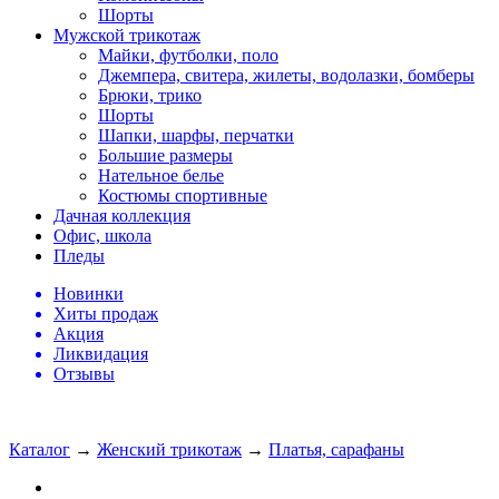
Шорты
Мужской трикотаж
Майки, футболки, поло
Джемпера, свитера, жилеты, водолазки, бомберы
Брюки, трико
Шорты
Шапки, шарфы, перчатки
Большие размеры
Нательное белье
Костюмы спортивные
Дачная коллекция
Офис, школа
Пледы
Новинки
Хиты продаж
Акция
Ликвидация
Отзывы
Каталог
→
Женский трикотаж
→
Платья, сарафаны