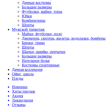
Дачные костюмы
Большие размеры
Футболки, майки, топы
Юбки
Комбинезоны
Шорты
Мужской трикотаж
Майки, футболки, поло
Джемпера, свитера, жилеты, водолазки, бомберы
Брюки, трико
Шорты
Шапки, шарфы, перчатки
Большие размеры
Нательное белье
Костюмы спортивные
Дачная коллекция
Офис, школа
Пледы
Новинки
Хиты продаж
Акция
Ликвидация
Отзывы