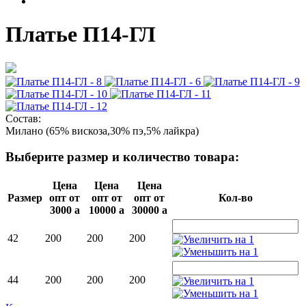
Платье П14-ГЛ
Состав:
Милано (65% вискоза,30% пэ,5% лайкра)
Выберите размер и количество товара:
Цена
Цена
Цена
Размер
опт от
опт от
опт от
Кол-во
3000
a
10000
a
30000
a
42
200
200
200
44
200
200
200