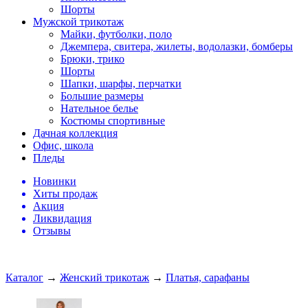
Шорты
Мужской трикотаж
Майки, футболки, поло
Джемпера, свитера, жилеты, водолазки, бомберы
Брюки, трико
Шорты
Шапки, шарфы, перчатки
Большие размеры
Нательное белье
Костюмы спортивные
Дачная коллекция
Офис, школа
Пледы
Новинки
Хиты продаж
Акция
Ликвидация
Отзывы
Каталог
→
Женский трикотаж
→
Платья, сарафаны